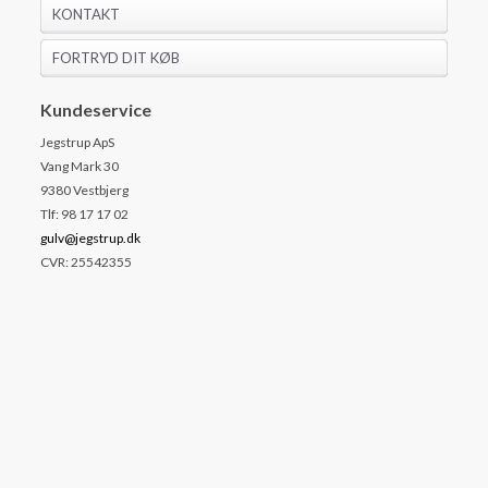
KONTAKT
FORTRYD DIT KØB
Kundeservice
Jegstrup ApS
Vang Mark 30
9380 Vestbjerg
Tlf: 98 17 17 02
gulv@jegstrup.dk
CVR: 25542355