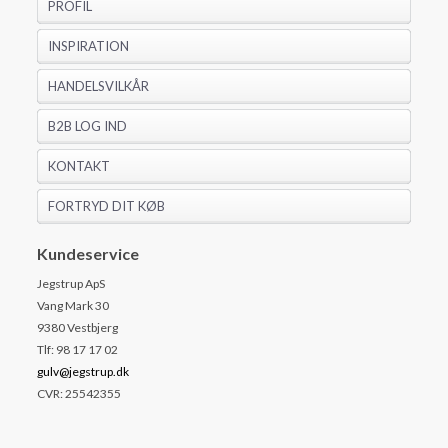
PROFIL
INSPIRATION
HANDELSVILKÅR
B2B LOG IND
KONTAKT
FORTRYD DIT KØB
Kundeservice
Jegstrup ApS
Vang Mark 30
9380 Vestbjerg
Tlf: 98 17 17 02
gulv@jegstrup.dk
CVR: 25542355