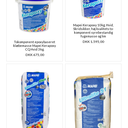
Mapei Kerapoxy 10 kg. Hvid,
Skridsikker, høj kvalitets to-
komponent syrebestandig
fugemasse og lim
DKK
1.595,00
Tokomponent epoxybaseret
klæbemasse Mapei Kerapoxy
CQ Hvid 3 kg.
DKK
675,00