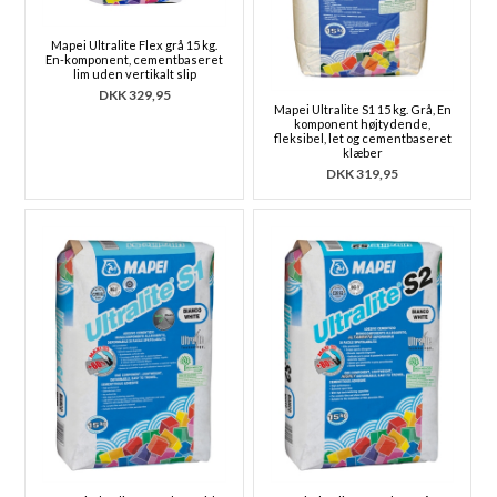
Mapei Ultralite Flex grå 15 kg.
En-komponent, cementbaseret
lim uden vertikalt slip
DKK
329,95
Mapei Ultralite S1 15 kg. Grå, En
komponent højtydende,
fleksibel, let og cementbaseret
klæber
DKK
319,95