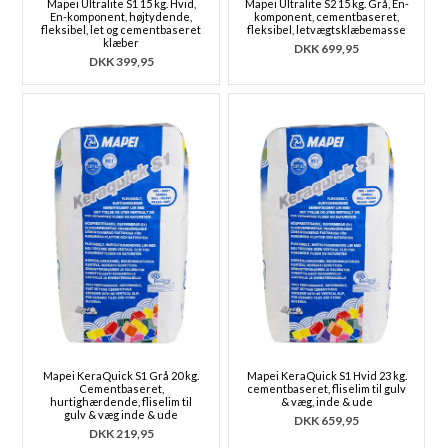
Mapei Ultralite S1 15 kg. Hvid,
Mapei Ultralite S2 15 kg. Grå, En-
En-komponent, højtydende,
komponent, cementbaseret,
fleksibel, let og cementbaseret
fleksibel, letvægtsklæbemasse
klæber
DKK
699,95
DKK
399,95
Mapei KeraQuick S1 Grå 20 kg.
Mapei KeraQuick S1 Hvid 23 kg.
Cementbaseret,
cementbaseret, fliselim til gulv
hurtighærdende, fliselim til
& væg, inde & ude
gulv & væg inde & ude
DKK
659,95
DKK
219,95