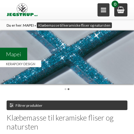
0
Du er her:
MAPEI
»
Klæbemasse til keramiske fliser og natursten
Mapei
KERAPOXY DESIGN
Filtrer produkter
Klæbemasse til keramiske fliser og
natursten