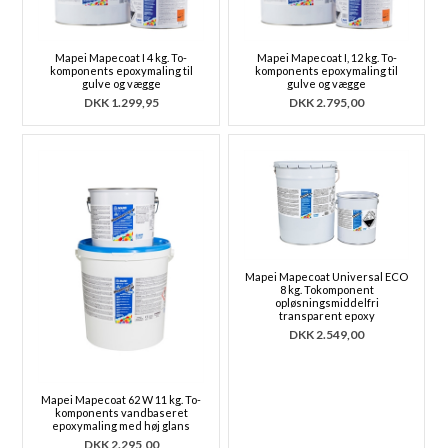
Mapei Mapecoat I 4 kg. To-
Mapei Mapecoat I, 12 kg. To-
komponents epoxymaling til
komponents epoxymaling til
gulve og vægge
gulve og vægge
DKK
1.299,95
DKK
2.795,00
Mapei Mapecoat Universal ECO
8 kg. Tokomponent
opløsningsmiddelfri
transparent epoxy
DKK
2.549,00
Mapei Mapecoat 62 W 11 kg. To-
komponents vandbaseret
epoxymaling med høj glans
DKK
2.295,00