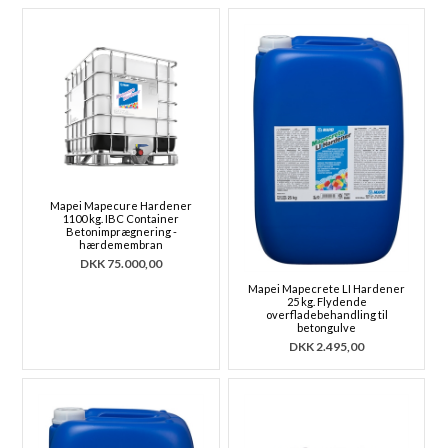
Mapei Mapecure Hardener
1100 kg. IBC Container
Betonimprægnering -
hærdemembran
DKK
75.000,00
Mapei Mapecrete LI Hardener
25 kg. Flydende
overfladebehandling til
betongulve
DKK
2.495,00