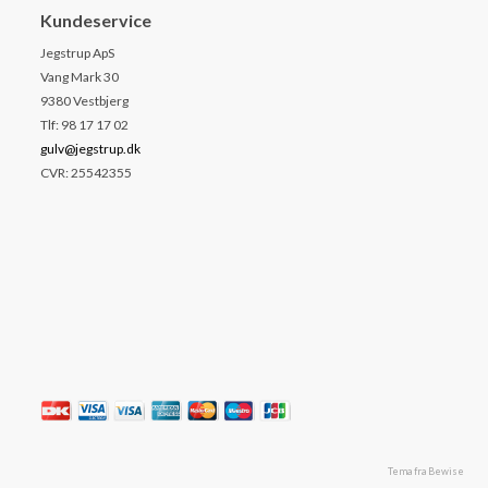
Kundeservice
Jegstrup ApS
Vang Mark 30
9380 Vestbjerg
Tlf: 98 17 17 02
gulv@jegstrup.dk
CVR: 25542355
Tema fra Bewise