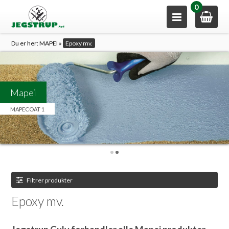
0
Du er her:
MAPEI
»
Epoxy mv.
Mapei
MAPECOAT 1
Filtrer produkter
Epoxy mv.