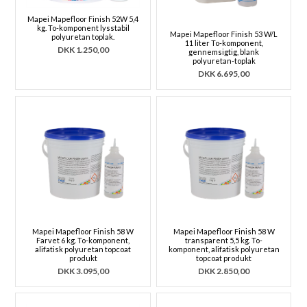
Mapei Mapefloor Finish 52W 5,4
kg. To-komponent lysstabil
Mapei Mapefloor Finish 53 W/L
polyuretan toplak.
11 liter To-komponent,
DKK
1.250,00
gennemsigtig, blank
polyuretan-toplak
DKK
6.695,00
Mapei Mapefloor Finish 58 W
Mapei Mapefloor Finish 58 W
Farvet 6 kg. To-komponent,
transparent 5,5 kg. To-
alifatisk polyuretan topcoat
komponent, alifatisk polyuretan
produkt
topcoat produkt
DKK
3.095,00
DKK
2.850,00