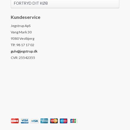
FORTRYD DIT KØB
Kundeservice
Jegstrup ApS
Vang Mark 30
9380 Vestbjerg
Tlf: 98 17 17 02
gulv@jegstrup.dk
CVR: 25542355