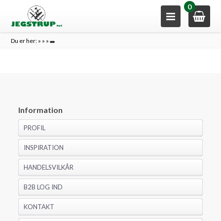
0
Du er her:
»
»
»
Information
PROFIL
INSPIRATION
HANDELSVILKÅR
B2B LOG IND
KONTAKT