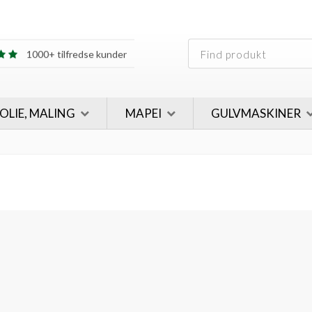
30 års erfaring
1000+ tilfredse kunder
30 års erfaring
1000+ tilfredse kunder
 OLIE, MALING
MAPEI
GULVMASKINER