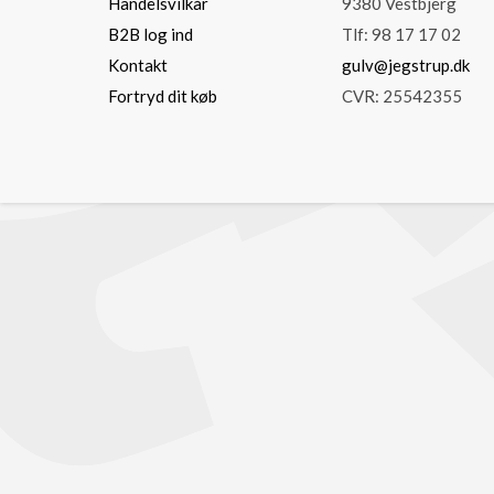
Handelsvilkår
9380 Vestbjerg
B2B log ind
Tlf: 98 17 17 02
Kontakt
gulv@jegstrup.dk
Fortryd dit køb
CVR: 25542355