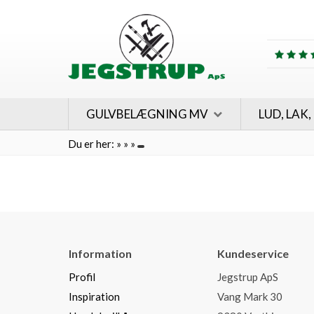
GULVBELÆGNING MV
LUD, LAK,
Du er her:
»
»
»
Information
Kundeservice
Profil
Jegstrup ApS
Inspiration
Vang Mark 30