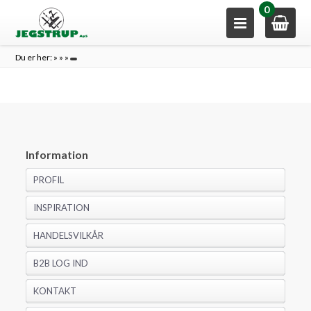
0
Du er her:
»
»
»
Information
PROFIL
INSPIRATION
HANDELSVILKÅR
B2B LOG IND
KONTAKT