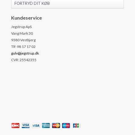
FORTRYD DIT KØB
Kundeservice
Jegstrup ApS
Vang Mark 30
9380 Vestbjerg
Tlf: 98 17 17 02
gulv@jegstrup.dk
CVR: 25542355