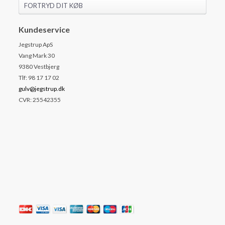
FORTRYD DIT KØB
Kundeservice
Jegstrup ApS
Vang Mark 30
9380 Vestbjerg
Tlf: 98 17 17 02
gulv@jegstrup.dk
CVR: 25542355