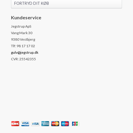
FORTRYD DIT KØB
Kundeservice
Jegstrup ApS
Vang Mark 30
9380 Vestbjerg
Tlf: 98 17 17 02
gulv@jegstrup.dk
CVR: 25542355