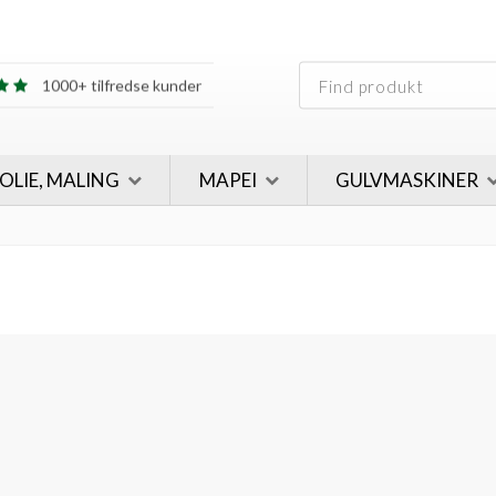
30 års erfaring
1000+ tilfredse kunder
30 års erfaring
1000+ tilfredse kunder
 OLIE, MALING
MAPEI
GULVMASKINER