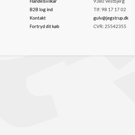
Handelsvilkår
9380 Vestbjerg
B2B log ind
Tlf: 98 17 17 02
Kontakt
gulv@jegstrup.dk
Fortryd dit køb
CVR: 25542355