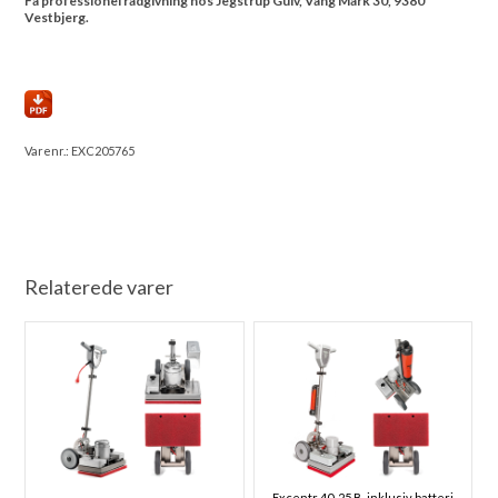
Få professionel rådgivning hos Jegstrup Gulv, Vang Mark 30, 9380
Vestbjerg.
Varenr.:
EXC205765
Relaterede varer
Excentr 40-25 B, inklusiv batteri