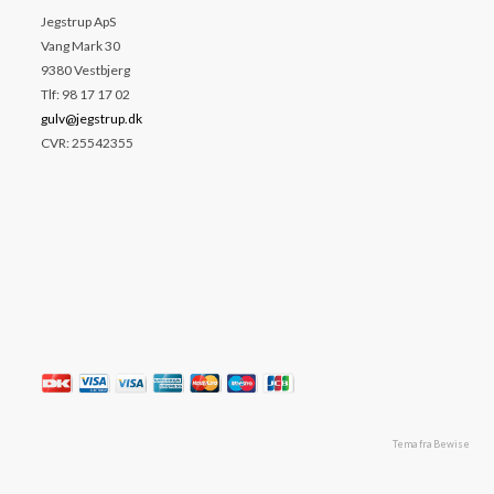
Jegstrup ApS
Vang Mark 30
9380 Vestbjerg
Tlf: 98 17 17 02
gulv@jegstrup.dk
CVR: 25542355
Tema fra Bewise