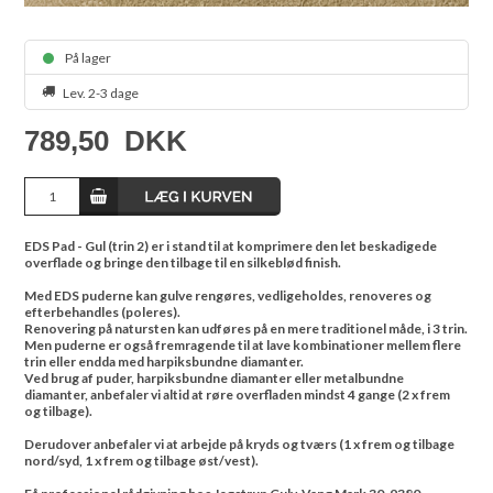
På lager
Lev. 2-3 dage
789,50
DKK
EDS Pad - Gul (trin 2) er i stand til at komprimere den let beskadigede
overflade og bringe den tilbage til en silkeblød finish.
Med EDS puderne kan gulve rengøres, vedligeholdes, renoveres og
efterbehandles (poleres).
Renovering på natursten kan udføres på en mere traditionel måde, i 3 trin.
Men puderne er også fremragende til at lave kombinationer mellem flere
trin eller endda med harpiksbundne diamanter.
Ved brug af puder, harpiksbundne diamanter eller metalbundne
diamanter, anbefaler vi altid at røre overfladen mindst 4 gange (2 x frem
og tilbage).
Derudover anbefaler vi at arbejde på kryds og tværs (1 x frem og tilbage
nord/syd, 1 x frem og tilbage øst/vest).