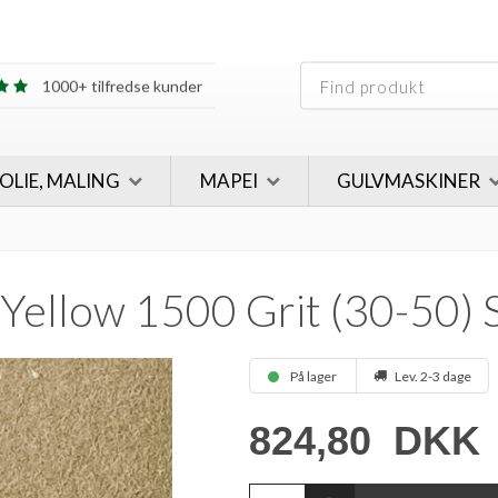
30 års erfaring
1000+ tilfredse kunder
30 års erfaring
1000+ tilfredse kunder
 OLIE, MALING
MAPEI
GULVMASKINER
ellow 1500 Grit (30-50) S
På lager
Lev. 2-3 dage
824,80
DKK