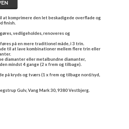
d til at komprimere den let beskadigede overflade og
d finish.
øres, vedligeholdes, renoveres og
res på en mere traditionel måde, i 3 trin.
 til at lave kombinationer mellem flere trin eller
nter.
ne diamanter eller metalbundne diamanter,
aden mindst 4 gange (2 x frem og tilbage).
e på kryds og tværs (1 x frem og tilbage nord/syd,
Jegstrup Gulv, Vang Mark 30, 9380 Vestbjerg.