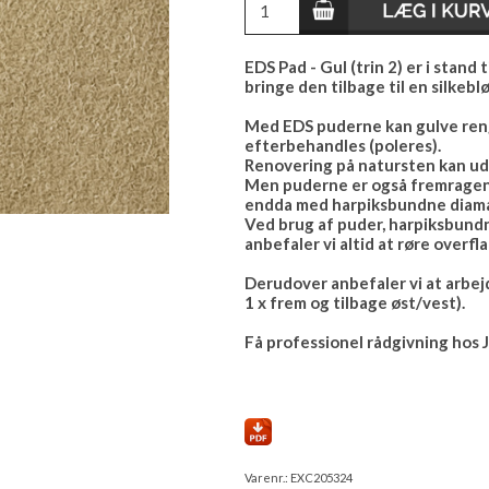
EDS Pad - Gul (trin 2) er i stan
bringe den tilbage til en silkeblø
Med EDS puderne kan gulve reng
efterbehandles (poleres).
Renovering på natursten kan udfø
Men puderne er også fremragende
endda med harpiksbundne diama
Ved brug af puder, harpiksbund
anbefaler vi altid at røre overfl
Derudover anbefaler vi at arbejd
1 x frem og tilbage øst/vest).
Få professionel rådgivning hos 
Varenr.:
EXC205324