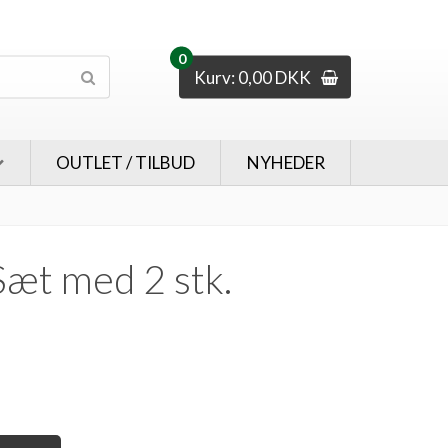
0
Kurv: 0,00 DKK
OUTLET / TILBUD
NYHEDER
æt med 2 stk.