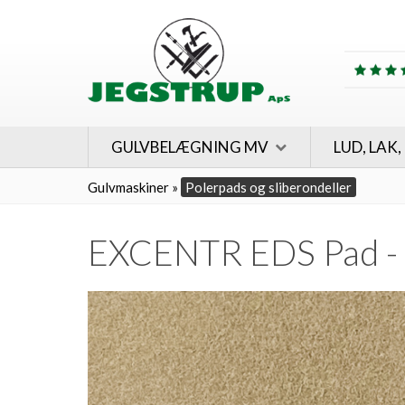
GULVBELÆGNING MV
LUD, LAK,
Gulvmaskiner
»
Polerpads og sliberondeller
EXCENTR EDS Pad - Y