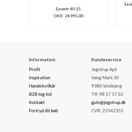
Exce
Excentr 40-25
DKK
24.995,00
Information
Kundeservice
Profil
Jegstrup ApS
Inspiration
Vang Mark 30
Handelsvilkår
9380 Vestbjerg
B2B log ind
Tlf: 98 17 17 02
Kontakt
gulv@jegstrup.dk
Fortryd dit køb
CVR: 25542355