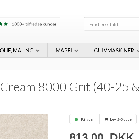
30 års erfaring
1000+ tilfredse kunder
30 års erfaring
1000+ tilfredse kunder
 OLIE, MALING
MAPEI
GULVMASKINER
Cream 8000 Grit (40-25 &
På lager
Lev. 2-3 dage
813,00
DKK