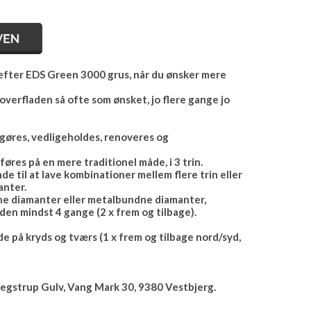
 efter EDS Green 3000 grus, når du ønsker mere
verfladen så ofte som ønsket, jo flere gange jo
øres, vedligeholdes, renoveres og
res på en mere traditionel måde, i 3 trin.
 til at lave kombinationer mellem flere trin eller
nter.
ne diamanter eller metalbundne diamanter,
aden mindst 4 gange (2 x frem og tilbage).
e på kryds og tværs (1 x frem og tilbage nord/syd,
Jegstrup Gulv, Vang Mark 30, 9380 Vestbjerg.