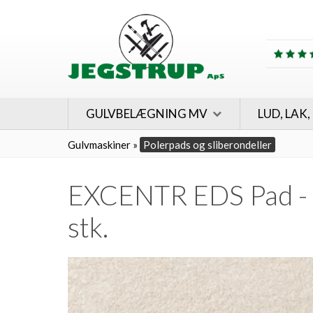
GULVBELÆGNING MV
LUD, LAK,
Gulvmaskiner
»
Polerpads og sliberondeller
EXCENTR EDS Pad - 
stk.