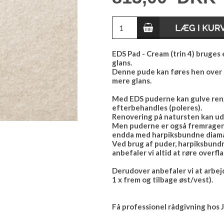
EDS Pad - Cream (trin 4) bruges
glans.
Denne pude kan føres hen over o
mere glans.
Med EDS puderne kan gulve reng
efterbehandles (poleres).
Renovering på natursten kan udfø
Men puderne er også fremragende
endda med harpiksbundne diama
Ved brug af puder, harpiksbund
anbefaler vi altid at røre overfl
Derudover anbefaler vi at arbejd
1 x frem og tilbage øst/vest).
Få professionel rådgivning hos 