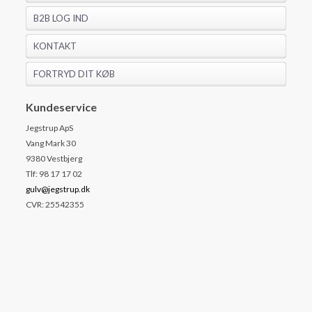
B2B LOG IND
KONTAKT
FORTRYD DIT KØB
Kundeservice
Jegstrup ApS
Vang Mark 30
9380 Vestbjerg
Tlf: 98 17 17 02
gulv@jegstrup.dk
CVR: 25542355