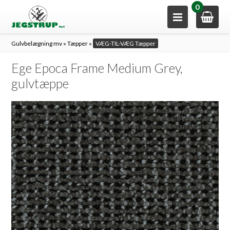
0
Gulvbelægning mv
»
Tæpper
»
VÆG-TIL-VÆG Tæpper
Ege Epoca Frame Medium Grey,
gulvtæppe