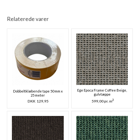
Relaterede varer
Ege Epoca Frame Coffee Beige,
Dobbeltklæbende tape 50 mm x
gulvtæppe
25 meter
2
DKK
129,95
599,00 pr. m