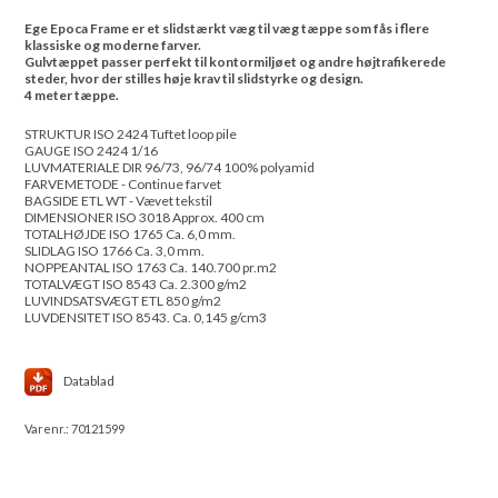
Ege Epoca Frame er et slidstærkt væg til væg tæppe som fås i flere
klassiske og moderne farver.
Gulvtæppet passer perfekt til kontormiljøet og andre højtrafikerede
steder, hvor der stilles høje krav til slidstyrke og design.
4 meter tæppe.
STRUKTUR ISO 2424 Tuftet loop pile
GAUGE ISO 2424 1/16
LUVMATERIALE DIR 96/73, 96/74 100% polyamid
FARVEMETODE - Continue farvet
BAGSIDE ETL WT - Vævet tekstil
DIMENSIONER ISO 3018 Approx. 400 cm
TOTALHØJDE ISO 1765 Ca. 6,0 mm.
SLIDLAG ISO 1766 Ca. 3,0 mm.
NOPPEANTAL ISO 1763 Ca. 140.700 pr.m2
TOTALVÆGT ISO 8543 Ca. 2.300 g/m2
LUVINDSATSVÆGT ETL 850 g/m2
LUVDENSITET ISO 8543. Ca. 0,145 g/cm3
Datablad
Varenr.:
70121599