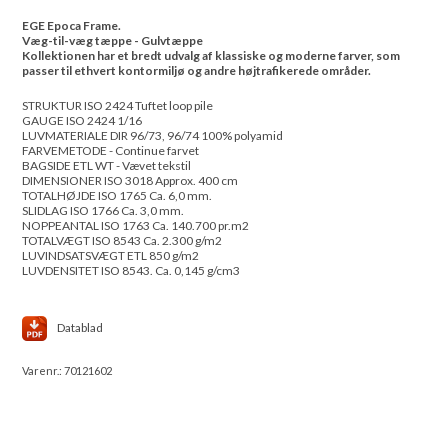
EGE Epoca Frame.
Væg-til-væg tæppe - Gulvtæppe
Kollektionen har et bredt udvalg af klassiske og moderne farver, som
passer til ethvert kontormiljø og andre højtrafikerede områder.
STRUKTUR ISO 2424 Tuftet loop pile
GAUGE ISO 2424 1/16
LUVMATERIALE DIR 96/73, 96/74 100% polyamid
FARVEMETODE - Continue farvet
BAGSIDE ETL WT - Vævet tekstil
DIMENSIONER ISO 3018 Approx. 400 cm
TOTALHØJDE ISO 1765 Ca. 6,0 mm.
SLIDLAG ISO 1766 Ca. 3,0 mm.
NOPPEANTAL ISO 1763 Ca. 140.700 pr.m2
TOTALVÆGT ISO 8543 Ca. 2.300 g/m2
LUVINDSATSVÆGT ETL 850 g/m2
LUVDENSITET ISO 8543. Ca. 0,145 g/cm3
Datablad
Varenr.:
70121602