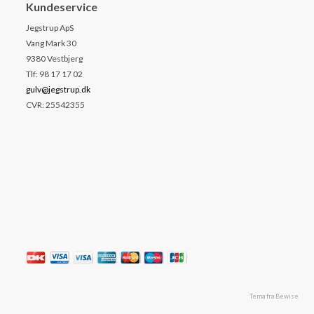
Kundeservice
Jegstrup ApS
Vang Mark 30
9380 Vestbjerg
Tlf: 98 17 17 02
gulv@jegstrup.dk
CVR: 25542355
Tema fra Bewise