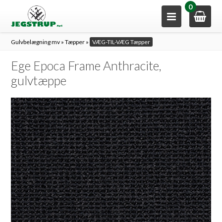
0
Gulvbelægning mv
»
Tæpper
»
VÆG-TIL-VÆG Tæpper
Ege Epoca Frame Anthracite,
gulvtæppe