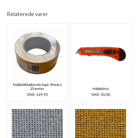
Relaterede varer
Dobbeltklæbende tape 50 mm x
25 meter
Hobbykniv
DKK
129,95
DKK
30,00