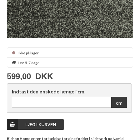
Ikke på lager
Lev. 5-7 dage
599,00
DKK
Indtast den ønskede længe i cm.
cm
Bichon Home er ren forkælelse for dine fødder i slidstærk polyamid