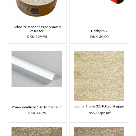
Dobbeltklæbende tape 50 mm x
25 meter
Hobbykniv
DKK
129,95
DKK
30,00
Bichon Home 325100 gulvtæppe
Primo sandliste 10 x 16 mm. Hvid
2
DKK
14,95
599,00 pr. m