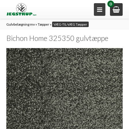
0
Gulvbelægning mv
»
Tæpper
»
VÆG-TIL-VÆG Tæpper
Bichon Home 325350 gulvtæppe