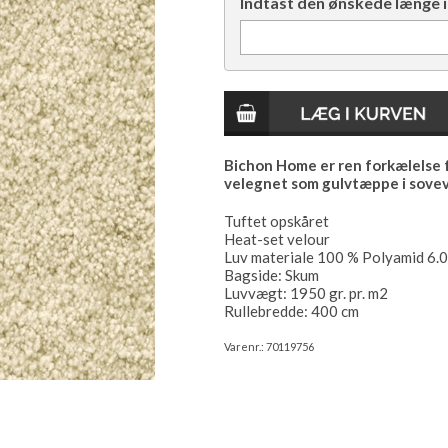
Indtast den ønskede længe i
Bichon Home er ren forkælelse fo
velegnet som gulvtæppe i sovevæ
Tuftet opskåret
Heat-set velour
Luv materiale 100 % Polyamid 6.0
Bagside: Skum
Luvvægt: 1950 gr. pr. m2
Rullebredde: 400 cm
Varenr.:
70119756