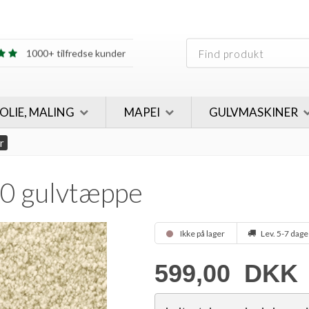
30 års erfaring
1000+ tilfredse kunder
30 års erfaring
1000+ tilfredse kunder
 OLIE, MALING
MAPEI
GULVMASKINER
r
0 gulvtæppe
Ikke på lager
Lev. 5-7 dage
599,00
DKK