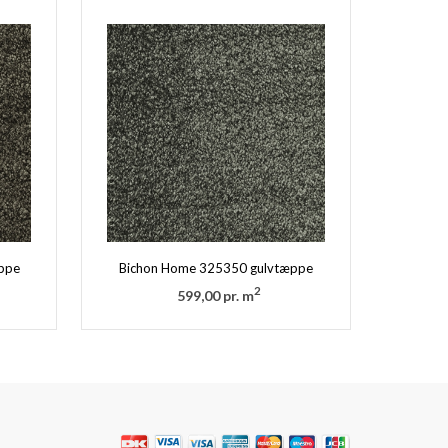
ppe
Bichon Home 325350 gulvtæppe
2
599,00 pr. m