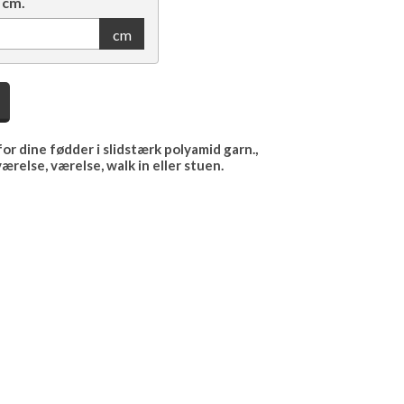
 cm.
cm
r dine fødder i slidstærk polyamid garn.,
relse, værelse, walk in eller stuen.