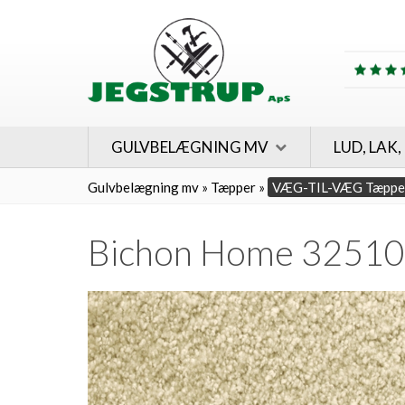
GULVBELÆGNING MV
LUD, LAK,
Gulvbelægning mv
»
Tæpper
»
VÆG-TIL-VÆG Tæppe
Bichon Home 32510