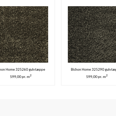
chon Home 325260 gulvtæppe
Bichon Home 325290 gulvtæ
2
2
599,00 pr. m
599,00 pr. m