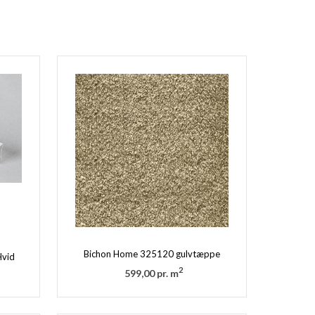
Bichon Home 325120 gulvtæppe
Hvid
2
599,00 pr. m