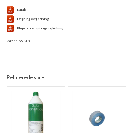
Datablad
Lægningsvejledning
Pleje og rengøringsvejledning
Varenr.:
5589083
Relaterede varer