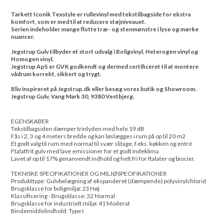
Tarkett Iconik Texstyle er rullevinyl med tekstilbagside for ekstra
komfort, som er med til at reducere støjniveauet.
Serien indeholder mange flotte træ- og stenmønstre i lyse og mørke
nuancer.
Jegstrup Gulv tilbyder et stort udvalg i Boligvinyl, Heterogen vinyl og
Homogen vinyl.
Jegstrup ApS er GVK godkendt og dermed certificeret til at montere
vådrum korrekt, sikkert og trygt.
Bliv inspireret på Jegstrup.dk eller besøg vores butik og Showroom.
Jegstrup Gulv, Vang Mark 30, 9380 Vestbjerg.
EGENSKABER
Tekstilbagsiden dæmper trinlyden med hele 19 dB
Fås i 2, 3 og 4 meters bredde og kan løslægges i rum på op til 20 m2
Et godt valg til rum med normal til svær slitage, f.eks. køkken og entré
Ftalatfrit gulv med lave emissioner for et godt indeklima
Lavet af op til 17% genanvendt indhold og helt fri for ftalater og biocier.
TEKNISKE SPECIFIKATIONER OG MILJØSPECIFIKATIONER
Produkttype: Gulvbelægning af ekspanderet (dæmpende) polyvinylchlorid
Brugsklasse for boligmiljø: 23 Høj
Klassificering - Brugsklasse: 32 Normal
Brugsklasse for industrielt miljø: 41 Moderat
Bindemiddelindhold: Type I