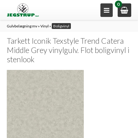
0
Gulvbelægning mv
»
Vinyl
»
Boligvinyl
Tarkett Iconik Texstyle Trend Catera
Middle Grey vinylgulv. Flot boligvinyl i
stenlook