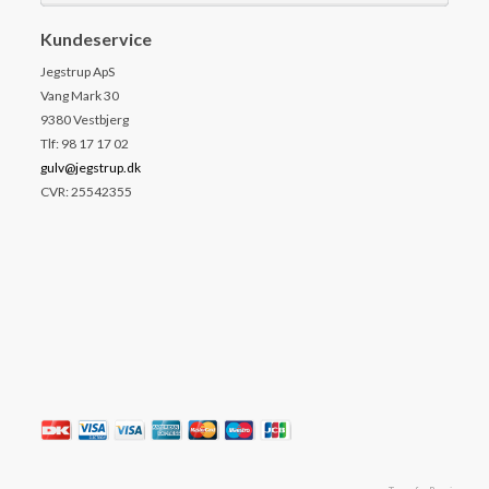
Kundeservice
Jegstrup ApS
Vang Mark 30
9380 Vestbjerg
Tlf: 98 17 17 02
gulv@jegstrup.dk
CVR: 25542355