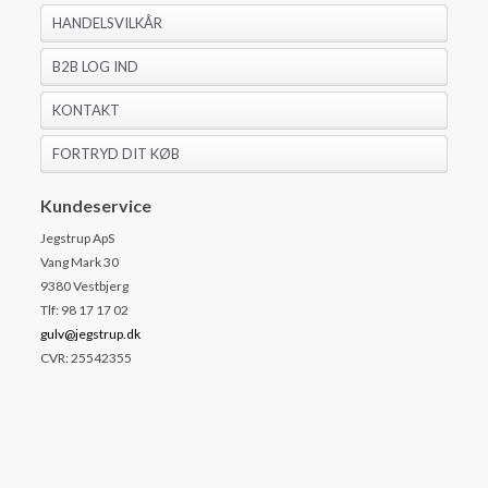
HANDELSVILKÅR
B2B LOG IND
KONTAKT
FORTRYD DIT KØB
Kundeservice
Jegstrup ApS
Vang Mark 30
9380 Vestbjerg
Tlf: 98 17 17 02
gulv@jegstrup.dk
CVR: 25542355