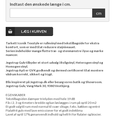
Indtast den ønskede længe i cm.
cm
Tarkett Iconik Texstyle er rullevinyl med tekstilbagside for ekstra
komfort, som er med til at reducere støjniveauet.
Serien indeholder mange flotte træ- og stenmønstre i lyse og mørke
nuancer.
Jegstrup Gulv tilbyder et stort udvalg i Boligvinyl, Heterogen vinyl og
Homogen vinyl.
Jegstrup ApS er GVK godkendt og dermed certificeret til at montere
vådrum korrekt, sikkert og trygt.
Bliv inspireret på Jegstrup.dk eller besøg vores butik og Showroom.
Jegstrup Gulv, Vang Mark 30, 9380 Vestbjerg.
EGENSKABER
Tekstilbagsiden dæmper trinlyden med hele 19 dB
Fås i 2, 3 og 4 meters bredde og kan løslægges i rum på op til 20 m2
Et godt valg til rum med normal til svær slitage, f.eks. køkken og entré
Ftalatfrit gulv med lave emissioner for et godt indeklima
Lavet af op til 17% genanvendt indhold og helt fri for ftalater og biocier.