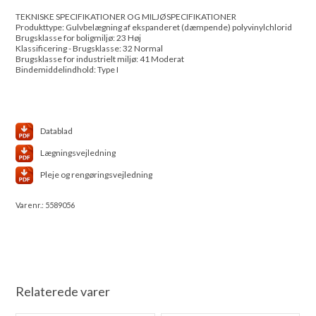
TEKNISKE SPECIFIKATIONER OG MILJØSPECIFIKATIONER
Produkttype: Gulvbelægning af ekspanderet (dæmpende) polyvinylchlorid
Brugsklasse for boligmiljø: 23 Høj
Klassificering - Brugsklasse: 32 Normal
Brugsklasse for industrielt miljø: 41 Moderat
Bindemiddelindhold: Type I
Datablad
Lægningsvejledning
Pleje og rengøringsvejledning
Varenr.:
5589056
Relaterede varer