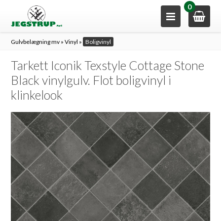
0
Gulvbelægning mv
»
Vinyl
»
Boligvinyl
Tarkett Iconik Texstyle Cottage Stone
Black vinylgulv. Flot boligvinyl i
klinkelook