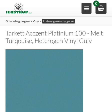
0
Gulvbelægning mv
»
Vinyl
»
Heterogene vinylgulve
Tarkett Acczent Platinium 100 - Melt
Turqouise, Heterogen Vinyl Gulv