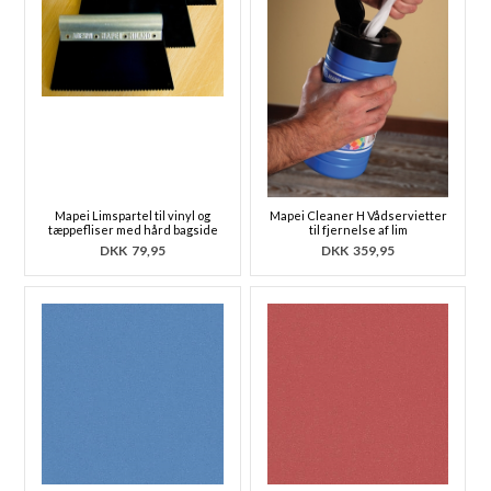
Mapei Limspartel til vinyl og
Mapei Cleaner H Vådservietter
tæppefliser med hård bagside
til fjernelse af lim
DKK
79,95
DKK
359,95