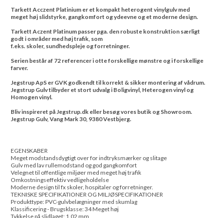
Tarkett Acczent Platinium er et kompakt heterogent vinylgulv med
meget høj slidstyrke, gangkomfort og ydeevne og et moderne design.
Tarkett Aczent Platinum passer pga. den robuste konstruktion særligt
godt i områder med høj trafik, som
f.eks. skoler, sundhedspleje og forretninger.
Serien består af 72 referencer i otte forskellige mønstre og i forskellige
farver.
Jegstrup ApS er GVK godkendt til korrekt & sikker montering af vådrum.
Jegstrup Gulv tilbyder et stort udvalg i Boligvinyl, Heterogen vinyl og
Homogen vinyl.
Bliv inspireret på Jegstrup.dk eller besøg vores butik og Showroom.
Jegstrup Gulv, Vang Mark 30, 9380 Vestbjerg.
EGENSKABER
Meget modstandsdygtigt over for indtryksmærker og slitage
Gulv med lav rullemodstand og god gangkomfort
Velegnet til offentlige miljøer med meget høj trafik
Omkostningseffektiv vedligeholdelse
Moderne design til fx skoler, hospitaler og forretninger.
TEKNISKE SPECIFIKATIONER OG MILJØSPECIFIKATIONER
Produkttype: PVC-gulvbelægninger med skumlag
Klassificering - Brugsklasse: 34 Meget høj
Tykkelse på slidlaget: 1,02 mm