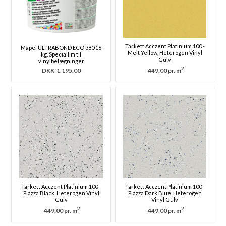
Tarkett Acczent Platinium 100 -
Mapei ULTRABOND ECO 380 16
Melt Yellow, Heterogen Vinyl
kg. Speciallim til
Gulv
vinylbelægninger
2
DKK
1.195,00
449,00 pr. m
Tarkett Acczent Platinium 100 -
Tarkett Acczent Platinium 100 -
Plazza Black, Heterogen Vinyl
Plazza Dark Blue, Heterogen
Gulv
Vinyl Gulv
2
2
449,00 pr. m
449,00 pr. m