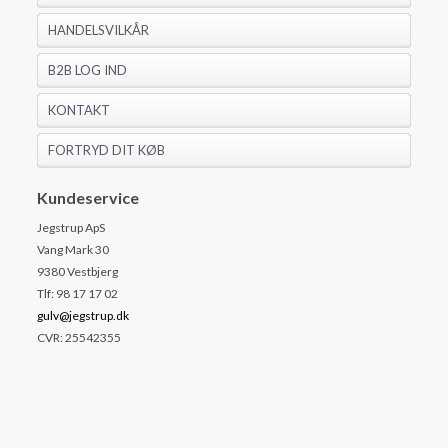
HANDELSVILKÅR
B2B LOG IND
KONTAKT
FORTRYD DIT KØB
Kundeservice
Jegstrup ApS
Vang Mark 30
9380 Vestbjerg
Tlf: 98 17 17 02
gulv@jegstrup.dk
CVR: 25542355