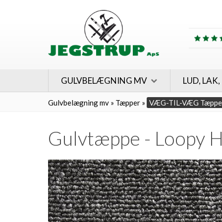
GULVBELÆGNING MV
LUD, LAK,
Gulvbelægning mv
»
Tæpper
»
VÆG-TIL-VÆG Tæppe
Gulvtæppe - Loopy 