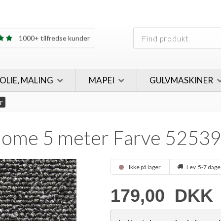
30 års erfaring
1000+ tilfredse kunder
30 års erfaring
1000+ tilfredse kunder
 OLIE, MALING
MAPEI
GULVMASKINER
r
Home 5 meter Farve 5253
Ikke på lager
Lev. 5-7 dage
179,00
DKK