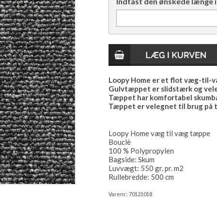
Indtast den ønskede længe i
Loopy Home er et flot væg-til-væ
Gulvtæppet er slidstærk og vele
Tæppet har komfortabel skumba
Tæppet er velegnet til brug på 
Loopy Home væg til væg tæppe
Bouclè
100 % Polypropylen
Bagside: Skum
Luvvægt: 550 gr. pr. m2
Rullebredde: 500 cm
Varenr.:
70121018