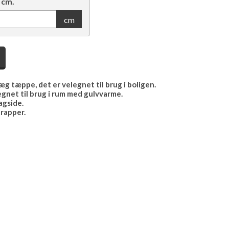
 cm.
cm
g tæppe, det er velegnet til brug i boligen.
gnet til brug i rum med gulvvarme.
gside.
trapper.