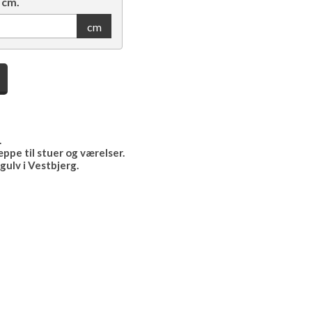
 cm.
cm
.
pe til stuer og værelser.
gulv i Vestbjerg.