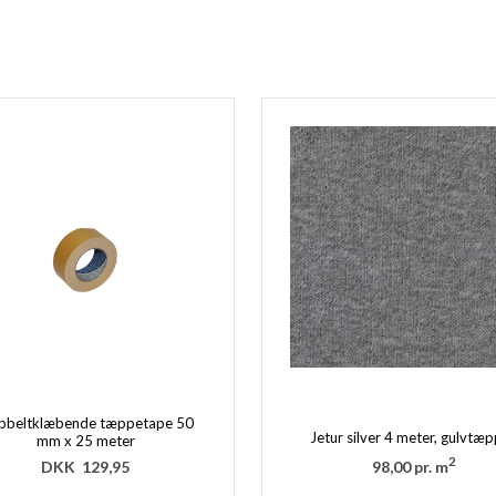
bbeltklæbende tæppetape 50
Jetur silver 4 meter, gulvtæ
mm x 25 meter
2
DKK
129,95
98,00 pr. m