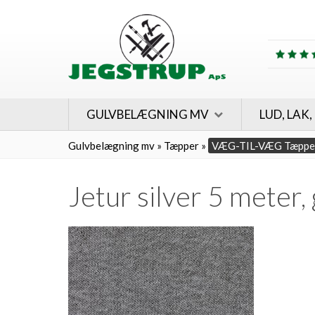
GULVBELÆGNING MV
LUD, LAK,
Gulvbelægning mv
»
Tæpper
»
VÆG-TIL-VÆG Tæppe
Jetur silver 5 meter