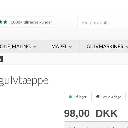
30 års erfaring
1000+ tilfredse kunder
30 års erfaring
1000+ tilfredse kunder
 OLIE, MALING
MAPEI
GULVMASKINER
r
, gulvtæppe
På lager
Lev. 2-3 dage
98,00
DKK