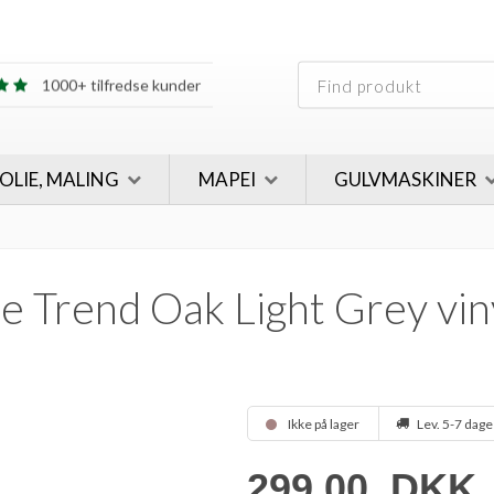
30 års erfaring
1000+ tilfredse kunder
30 års erfaring
1000+ tilfredse kunder
 OLIE, MALING
MAPEI
GULVMASKINER
le Trend Oak Light Grey vin
Ikke på lager
Lev. 5-7 dage
299,00
DKK