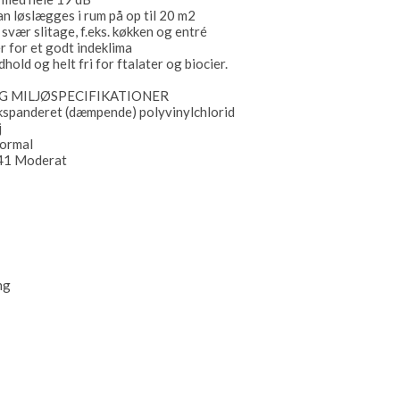
an løslægges i rum på op til 20 m2
 svær slitage, f.eks. køkken og entré
r for et godt indeklima
old og helt fri for ftalater og biocier.
G MILJØSPECIFIKATIONER
kspanderet (dæmpende) polyvinylchlorid
j
Normal
: 41 Moderat
ing