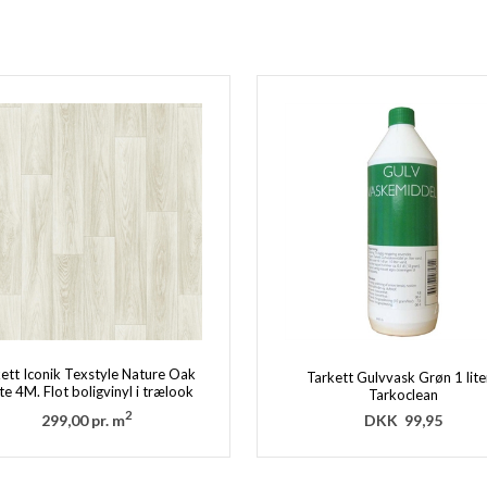
ett Iconik Texstyle Nature Oak
Tarkett Gulvvask Grøn 1 lite
e 4M. Flot boligvinyl i trælook
Tarkoclean
2
299,00 pr. m
DKK
99,95