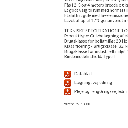
Fås i 2, 3 og 4 meters bredde og k
Et godt valg til rum med normal til
Ftalatfrit gulv med lave emissione
Lavet af op til 17% genanvendt indh
TEKNISKE SPECIFIKATIONER O
Produkttype: Gulvbelægning af e
Brugsklasse for boligmiljø: 23 Hø
Klassificering - Brugsklasse: 32 
Brugsklasse for industrielt miljø
Bindemiddelindhold: Type I
Datablad
Lægningsvejledning
Pleje og rengøringsvejledn
Varenr.:
27013020