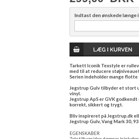
Indtast den ønskede længe i
Tarkett Iconik Texstyle er rulle
med til at reducere støjniveauet
Serien indeholder mange flotte 
Jegstrup Gulv tilbyder et stort
vinyl.
Jegstrup ApS er GVK godkendt o
korrekt, sikkert og trygt.
Bliv inspireret på Jegstrup.dk e
Jegstrup Gulv, Vang Mark 30, 93
EGENSKABER
Tekstilbagsiden dæmper trinlyden