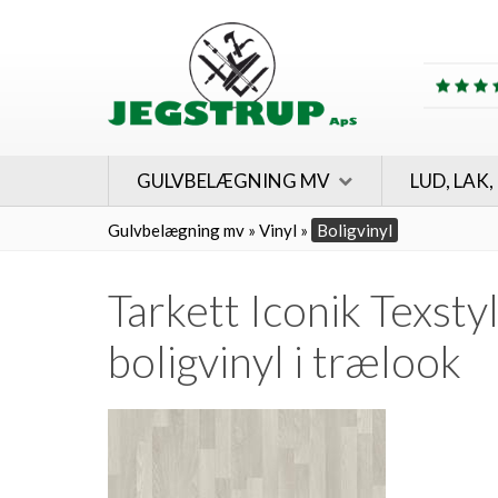
GULVBELÆGNING MV
LUD, LAK,
Gulvbelægning mv
»
Vinyl
»
Boligvinyl
Tarkett Iconik Texsty
boligvinyl i trælook