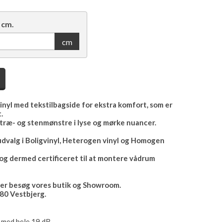
 cm.
cm
vinyl med tekstilbagside for ekstra komfort, som er
.
træ- og stenmønstre i lyse og mørke nuancer.
 udvalg i Boligvinyl, Heterogen vinyl og Homogen
g dermed certificeret til at montere vådrum
ller besøg vores butik og Showroom.
80 Vestbjerg.
 med hele 19 dB