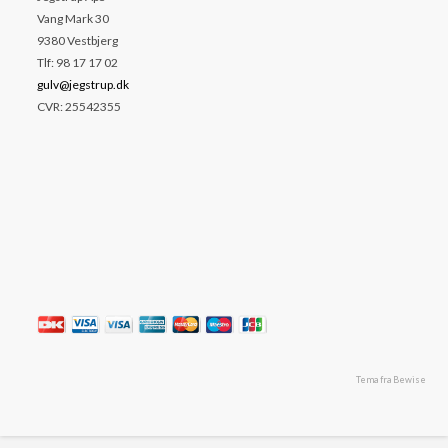
Vang Mark 30
9380 Vestbjerg
Tlf: 98 17 17 02
gulv@jegstrup.dk
CVR: 25542355
Tema fra Bewise