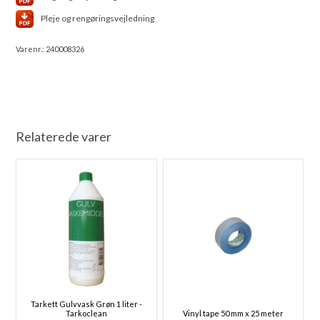
Pleje og rengøringsvejledning
Varenr.:
240008326
Relaterede varer
Tarkett Gulvvask Grøn 1 liter -
Tarkoclean
Vinyl tape 50 mm x 25 meter