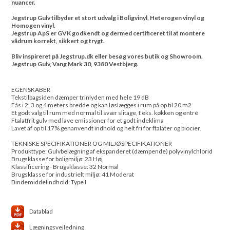
nuancer.
Jegstrup Gulv tilbyder et stort udvalg i Boligvinyl, Heterogen vinyl og
Homogen vinyl.
Jegstrup ApS er GVK godkendt og dermed certificeret til at montere
vådrum korrekt, sikkert og trygt.
Bliv inspireret på Jegstrup.dk eller besøg vores butik og Showroom.
Jegstrup Gulv, Vang Mark 30, 9380 Vestbjerg.
EGENSKABER
Tekstilbagsiden dæmper trinlyden med hele 19 dB
Fås i 2, 3 og 4 meters bredde og kan løslægges i rum på op til 20 m2
Et godt valg til rum med normal til svær slitage, f.eks. køkken og entré
Ftalatfrit gulv med lave emissioner for et godt indeklima
Lavet af op til 17% genanvendt indhold og helt fri for ftalater og biocier.
TEKNISKE SPECIFIKATIONER OG MILJØSPECIFIKATIONER
Produkttype: Gulvbelægning af ekspanderet (dæmpende) polyvinylchlorid
Brugsklasse for boligmiljø: 23 Høj
Klassificering - Brugsklasse: 32 Normal
Brugsklasse for industrielt miljø: 41 Moderat
Bindemiddelindhold: Type I
Datablad
Lægningsvejledning