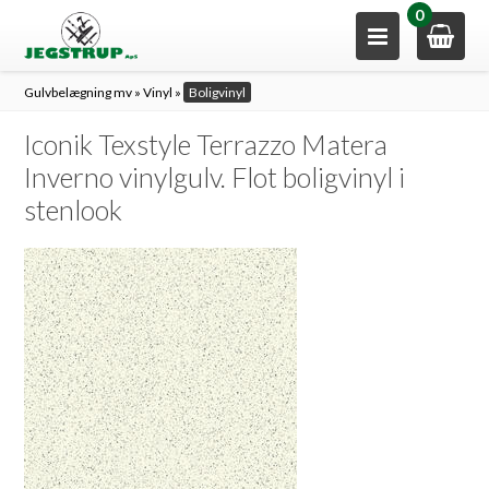
0
Gulvbelægning mv
»
Vinyl
»
Boligvinyl
Iconik Texstyle Terrazzo Matera
Inverno vinylgulv. Flot boligvinyl i
stenlook