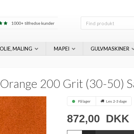
30 års erfaring
1000+ tilfredse kunder
30 års erfaring
1000+ tilfredse kunder
 OLIE, MALING
MAPEI
GULVMASKINER
range 200 Grit (30-50) S
På lager
Lev. 2-3 dage
872,00
DKK