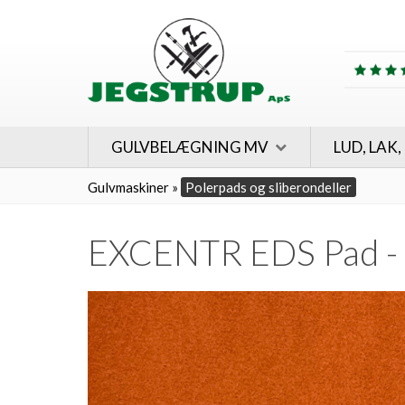
GULVBELÆGNING MV
LUD, LAK,
Gulvmaskiner
»
Polerpads og sliberondeller
EXCENTR EDS Pad - O