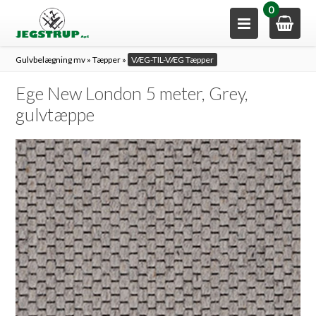
0
Gulvbelægning mv
»
Tæpper
»
VÆG-TIL-VÆG Tæpper
Ege New London 5 meter, Grey,
gulvtæppe