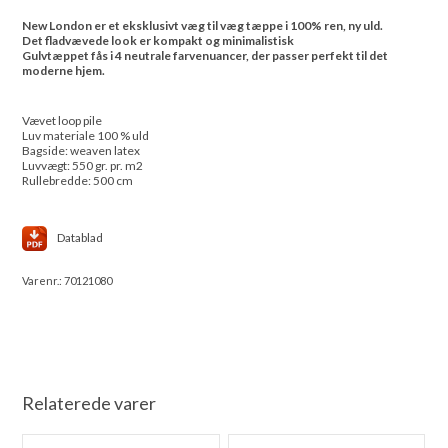
New London er et eksklusivt væg til væg tæppe i 100% ren, ny uld.
Det fladvævede look er kompakt og minimalistisk
Gulvtæppet fås i 4 neutrale farvenuancer, der passer perfekt til det
moderne hjem.
Vævet loop pile
Luv materiale 100 % uld
Bagside: weaven latex
Luvvægt: 550 gr. pr. m2
Rullebredde: 500 cm
Datablad
Varenr.:
70121080
Relaterede varer