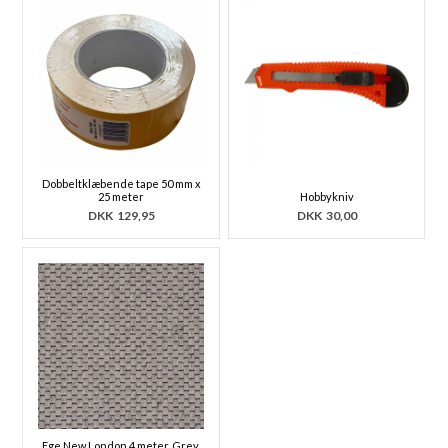
Dobbeltklæbende tape 50 mm x
25 meter
Hobbykniv
DKK
129,95
DKK
30,00
Ege New London 4 meter, Grey,