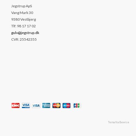
Jegstrup ApS
Vang Mark 30
9380 Vestbjerg
Tlf: 98 17 17 02
gulv@jegstrup.dk
CVR: 25542355
Tema fra Bewise