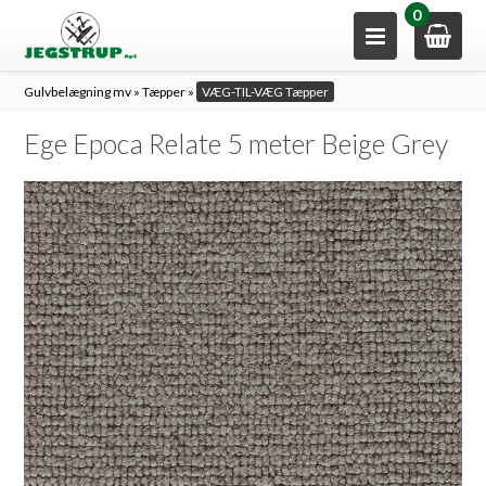
0
Gulvbelægning mv
»
Tæpper
»
VÆG-TIL-VÆG Tæpper
Ege Epoca Relate 5 meter Beige Grey