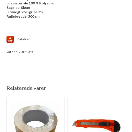
Luv materiale 100 % Polyamid
Bagside: Skum
Luvvægt: 690 gr. pr. m2
Rullebredde: 500 cm
Datablad
Varenr.:
70121065
Relaterede varer