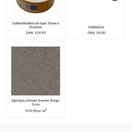
Dobbeltklæbende tape 50 mm x
25 meter
Hobbykniv
DKK
129,95
DKK
30,00
Ege Epoca Relate 4 meter Beige
Grey
2
419,00 pr. m