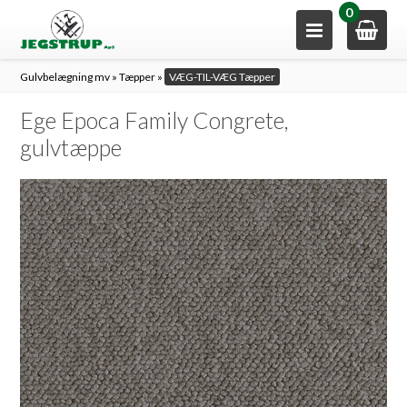
0
Gulvbelægning mv
»
Tæpper
»
VÆG-TIL-VÆG Tæpper
Ege Epoca Family Congrete,
gulvtæppe