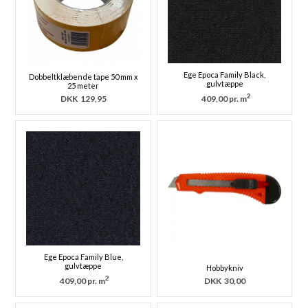
Ege Epoca Family Black,
Dobbeltklæbende tape 50 mm x
gulvtæppe
25 meter
2
DKK
129,95
409,00 pr. m
Ege Epoca Family Blue,
gulvtæppe
Hobbykniv
2
409,00 pr. m
DKK
30,00