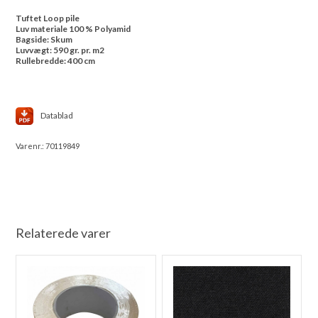
Tuftet Loop pile
Luv materiale 100 % Polyamid
Bagside: Skum
Luvvægt: 590 gr. pr. m2
Rullebredde: 400 cm
Datablad
Varenr.:
70119849
Relaterede varer