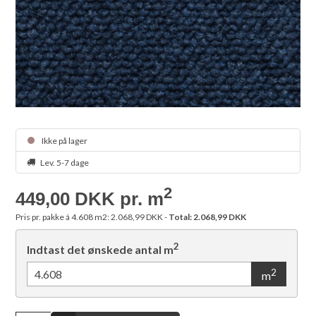
Ikke på lager
Lev. 5-7 dage
2
449,00 DKK pr. m
Pris pr. pakke á 4.608 m2: 2.068,99 DKK -
Total:
2.068,99 DKK
2
Indtast det ønskede antal m
2
m