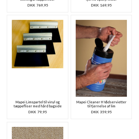
DKK
769,95
DKK
169,95
Mapei Limspartel til vinyl og
Mapei Cleaner H Vådservietter
tæppefliser med hård bagside
til fjernelse af lim
DKK
79,95
DKK
359,95