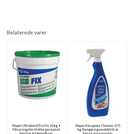
Relaterede varer
Mapei Ultrabond Eco Fix 10 kg. •
Mapei Kerapoxy Cleaner 0,75
Fikseringslim til ikke permanet
kg. Rengøringsmiddel til at
limning af tæppefliser
fjerne epoxyrester