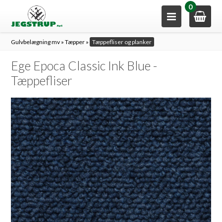
0
Gulvbelægning mv
»
Tæpper
»
Tæppefliser og planker
Ege Epoca Classic Ink Blue -
Tæppefliser