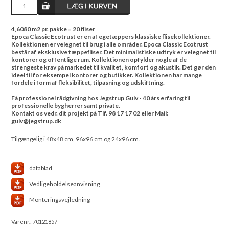
4,6080 m2 pr. pakke = 20 fliser
Epoca Classic Ecotrust er en af egetæppers klassiske flisekollektioner.
Kollektionen er velegnet til brug i alle områder. Epoca Classic Ecotrust
består af eksklusive tæppefliser. Det minimalistiske udtryk er velegnet til
kontorer og offentlige rum. Kollektionen opfylder nogle af de
strengeste krav på markedet til kvalitet, komfort og akustik. Det gør den
ideel til for eksempel kontorer og butikker. Kollektionen har mange
fordele i form af fleksibilitet, tilpasning og udskiftning.
Få professionel rådgivning hos Jegstrup Gulv - 40 års erfaring til
professionelle bygherrer samt private.
Kontakt os vedr. dit projekt på Tlf. 98 17 17 02 eller Mail:
gulv@jegstrup.dk
Tilgængelig i 48x48 cm, 96x96 cm og 24x96 cm.
datablad
Vedligeholdelseanvisning
Monteringsvejledning
Varenr.:
70121857