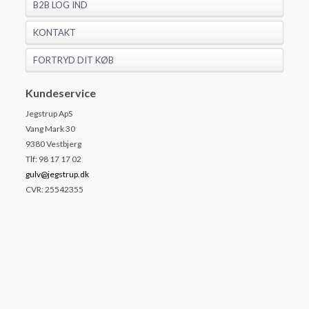
B2B LOG IND
KONTAKT
FORTRYD DIT KØB
Kundeservice
Jegstrup ApS
Vang Mark 30
9380 Vestbjerg
Tlf: 98 17 17 02
gulv@jegstrup.dk
CVR: 25542355