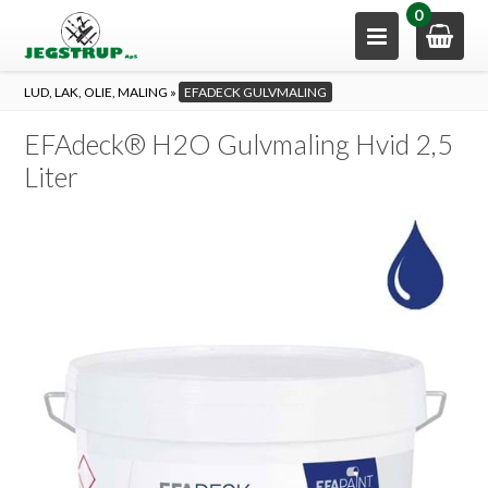
0
LUD, LAK, OLIE, MALING
»
EFADECK GULVMALING
EFAdeck® H2O Gulvmaling Hvid 2,5
Liter