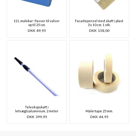
12 L malekar: Passer til valser
Facadepensel med skaft i plast
op til 25 cm.
3 x 10 cm. 1 stk.
DKK
89,95
DKK
158,00
Teleskopskaft i
letvægtsaluminium. 2 meter
Malertape 25 mm.
DKK
399,95
DKK
44,95