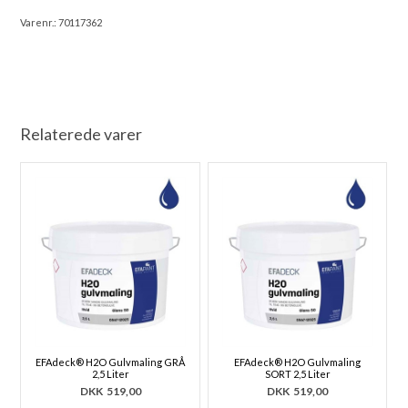
Varenr.:
70117362
Relaterede varer
EFAdeck® H2O Gulvmaling GRÅ
EFAdeck® H2O Gulvmaling
2,5 Liter
SORT 2,5 Liter
DKK
519,00
DKK
519,00