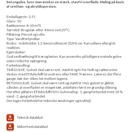
betongulve, hvor man ønsker en stærk, støvfri overflade. Maling på basis
af urethan- og akryldispersion.
Emballagestr: 2,5 l.
Glans: 50
Rækkeevne: 8-10 m²/l.
Tørretid: Brugstør efter 4 time ved 20°C.
Påføring: Pensel og rulle.
Type: Vandfortyndbar
Risiko: - Indeholder 1,2-benzisothiazol-3(2H)-on. Kan udløse allergisk
reaktion.
Egenskaber:
God vedhæftning til træ og beton. Kan anvendes på tidligere malede gulve
uden risiko for opkogning.
Forbehandling:
TRÆGULVE: Gulvet skal være rent, støvfrit og fri for fedt og sæberester.
Vaskes med EFAdeck® Grundrens eller FAXE Trærens. Lakeres der flere
gange, bør der slibes let mellem lagene.
BETONGULVE: Gulvet skal være rent og støvfrit. Hvis gulvet er glittet,
således at overfladen er meget tæt, anbefales først en grundig slibning.
Herefter påføres EFAdeck® H2O Gulvmaling - 1. gang fortyndet med 10 %
vand - 2. gang ufortyndet.
Der tages forbehold for tekniske ændringer og trykfejl.
Teknisk datablad
Sikkerhedsdatablad