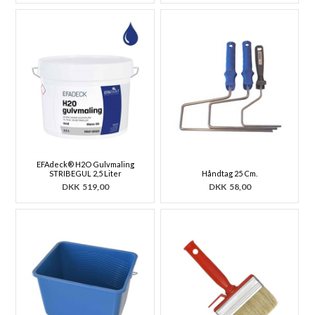
EFAdeck® H2O Gulvmaling
STRIBEGUL 2,5 Liter
Håndtag 25 Cm.
DKK
519,00
DKK
58,00