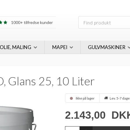
30 års erfaring
1000+ tilfredse kunder
30 års erfaring
1000+ tilfredse kunder
 OLIE, MALING
MAPEI
GULVMASKINER
 Glans 25, 10 Liter
Ikke på lager
Lev. 5-7 dage
2.143,00
DK