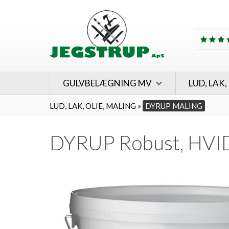
GULVBELÆGNING MV
LUD, LAK,
LUD, LAK, OLIE, MALING
»
DYRUP MALING
DYRUP Robust, HVID,