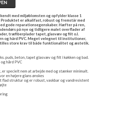
endt med miljøblomsten og opfylder klasse 1
Produktet er alkalifast, robust og fremstår med
 med gode reparationsegenskaber. Hæfter på ren,
dendørs på nye og tidligere malet overflader af
der, træfiberplader tapet, glasvæv og filt o.l.
ern og hård PVC. Meget velegnet til institutioner,
illes store krav til både funktionalitet og æstetik.
ks. puds, beton, tapet glasvæv og filt i køkken og bad.
rn og hård PVC
 er specielt nem at arbejde med og stænker minimalt.
vor en højere glans ønskes
 flad struktur og er robust, vaskbar og vandresistent
røjte
øring