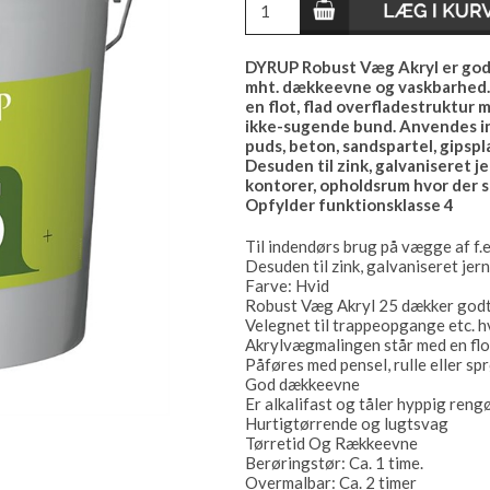
DYRUP Robust Væg Akryl er godk
mht. dækkeevne og vaskbarhed. 
en flot, flad overfladestruktur
ikke-sugende bund. Anvendes in
puds, beton, sandspartel, gipspla
Desuden til zink, galvaniseret j
kontorer, opholdsrum hvor der st
Opfylder funktionsklasse 4
Til indendørs brug på vægge af f.e
Desuden til zink, galvaniseret je
Farve: Hvid
Robust Væg Akryl 25 dækker godt,
Velegnet til trappeopgange etc. h
Akrylvægmalingen står med en flot
Påføres med pensel, rulle eller sp
God dækkeevne
Er alkalifast og tåler hyppig reng
Hurtigtørrende og lugtsvag
Tørretid Og Rækkeevne
Berøringstør: Ca. 1 time.
Overmalbar: Ca. 2 timer