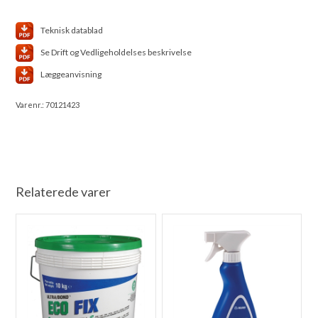
Teknisk datablad
Se Drift og Vedligeholdelses beskrivelse
Læggeanvisning
Varenr.:
70121423
Relaterede varer