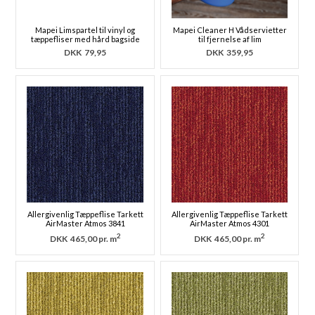
Mapei Limspartel til vinyl og
Mapei Cleaner H Vådservietter
tæppefliser med hård bagside
til fjernelse af lim
DKK
79,95
DKK
359,95
Allergivenlig Tæppeflise Tarkett
Allergivenlig Tæppeflise Tarkett
AirMaster Atmos 3841
AirMaster Atmos 4301
2
2
DKK
465,00 pr. m
DKK
465,00 pr. m