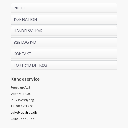
PROFIL
INSPIRATION
HANDELSVILKÅR
B2B LOG IND
KONTAKT
FORTRYD DIT KØB
Kundeservice
Jegstrup ApS
Vang Mark 30
9380 Vestbjerg
Tlf: 98 17 17 02
gulv@jegstrup.dk
CVR: 25542355