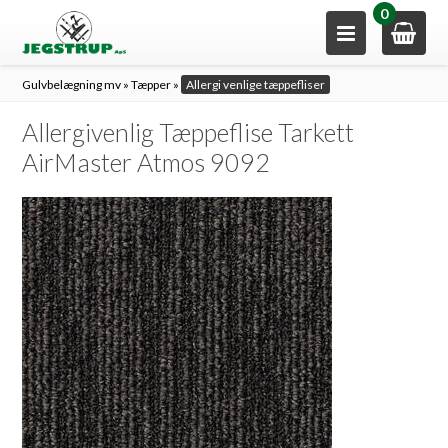
0
Gulvbelægning mv
»
Tæpper
»
Allergi venlige tæppefliser
Allergivenlig Tæppeflise Tarkett
AirMaster Atmos 9092