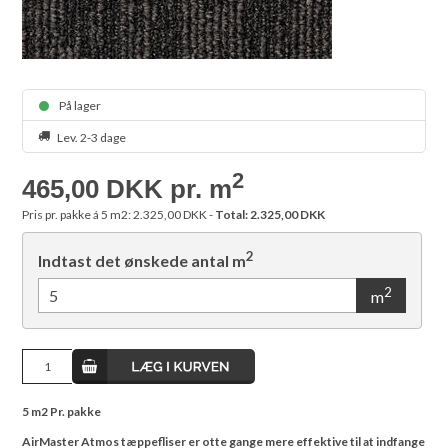
På lager
Lev. 2-3 dage
2
465,00 DKK pr. m
Pris pr. pakke á 5 m2: 2.325,00 DKK -
Total:
2.325,00 DKK
2
Indtast det ønskede antal m
2
m
5 m2 Pr. pakke
AirMaster Atmos tæppefliser er otte gange mere effektive til at indfange