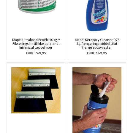
Mapei Ultrabond Eco Fix 10 kg. •
Mapei Kerapoxy Cleaner 0,75
Fikseringslim til ikke permanet
kg. Rengøringsmiddel til at
limning af tæppefliser
fjerne epoxyrester
DKK
769,95
DKK
169,95