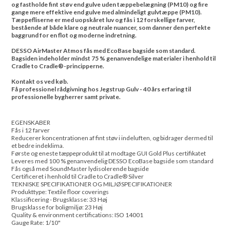
og fastholde fint støv end gulve uden tæppebelægning (PM10) og fire
gange mere effektive end gulve med almindeligt gulvtæppe (PM10).
Tæppefliserne er med uopskåret luv og fås i 12 forskellige farver,
bestående af både klare og neutrale nuancer, som danner den perfekte
baggrund for en flot og moderne indretning.
DESSO AirMaster Atmos fås med EcoBase bagside som standard.
Bagsiden indeholder mindst 75 % genanvendelige materialer i henhold til
Cradle to Cradle®-principperne.
Kontakt os ved køb.
Få professionel rådgivning hos Jegstrup Gulv - 40 års erfaring til
professionelle bygherrer samt private.
EGENSKABER
Fås i 12 farver
Reducerer koncentrationen af fint støv i indeluften, og bidrager dermed til
et bedre indeklima.
Første og eneste tæppeprodukt til at modtage GUI Gold Plus certifikatet
Leveres med 100 % genanvendelig DESSO EcoBase bagside som standard
Fås også med SoundMaster lydisolerende bagside
Certificeret i henhold til Cradle to Cradle® Silver
TEKNISKE SPECIFIKATIONER OG MILJØSPECIFIKATIONER
Produkttype: Textile floor coverings
Klassificering - Brugsklasse: 33 Høj
Brugsklasse for boligmiljø: 23 Høj
Quality & environment certifications: ISO 14001
Gauge Rate: 1/10"